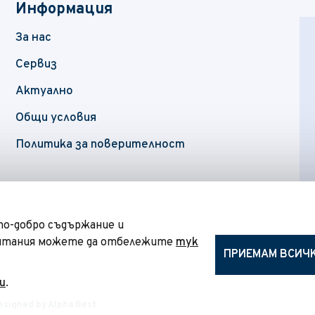
Информация
За нас
Сервиз
Актуално
Общи условия
Политика за поверителност
 по-добро съдържание и
читания можете да отбележите
тук
ПРИЕМАМ ВСИЧ
и
.
esigned by
Alpha Best