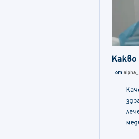
Какво
от
alpha_
Кач
здр
леч
мед