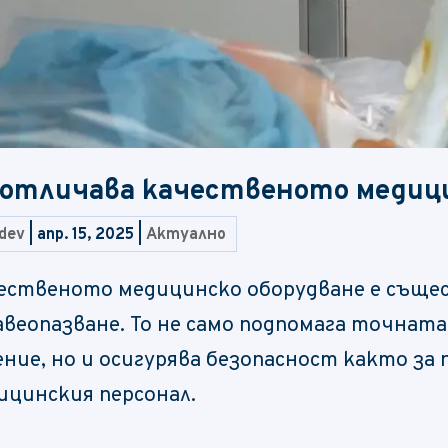
 отличава качественото медиц
dev
|
апр. 15, 2025
|
Актуално
ественото медицинско оборудване е съще
авеопазване. То не само подпомага точнат
ение, но и осигурява безопасност както за
ицинския персонал.