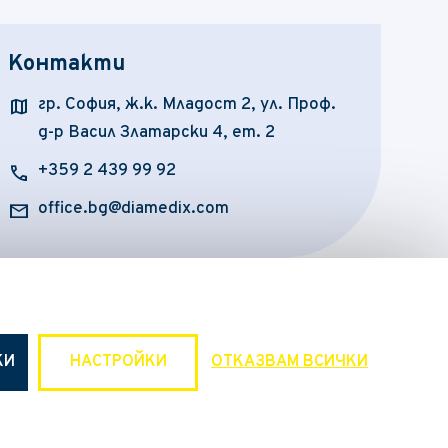
Контакти
map
гр. София, ж.к. Младост 2, ул. Проф.
д-р Васил Златарски 4, ет. 2
call
+359 2 439 99 92
mail
office.bg@diamedix.com
КИ
НАСТРОЙКИ
ОТКАЗВАМ ВСИЧКИ