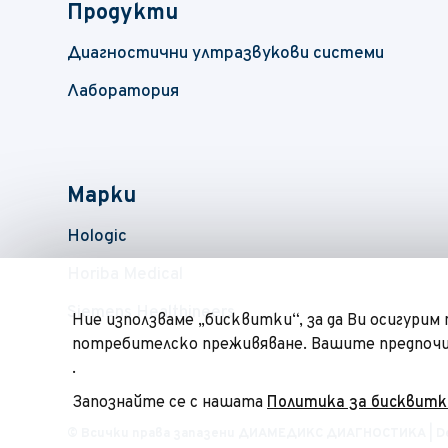
Продукти
Диагностични ултразвукови системи
Лаборатория
Марки
Hologic
Horiba Medical
Siemens Healthineers
Ние използваме „бисквитки“, за да Ви осигурим
потребителско преживяване. Вашите предпо
.
Запознайте се с нашата
Политика за бисквитк
© Всички права запазени
ДИАМЕДИКС ДИАГНОСТИКА
| D