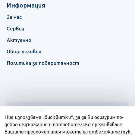
Информация
За нас
Сервиз
Актуално
Общи условия
Политика за поверителност
Контакти
Ние използваме „бисквитки“, за да Ви осигурим по-
map
гр. София, ж.к. Младост 2, ул. Проф. д-р
добро съдържание и потребителско преживяване.
Васил Златарски 4, ет. 2
Вашите предпочитания можете да отбележите
тук