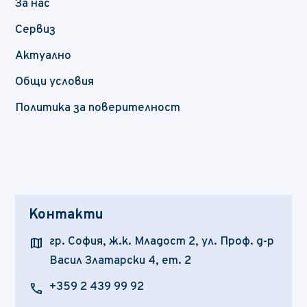
За нас
Сервиз
Актуално
Общи условия
Политика за поверителност
Контакти
map
гр. София, ж.к. Младост 2, ул. Проф. д-р
Васил Златарски 4, ет. 2
call
+359 2 439 99 92