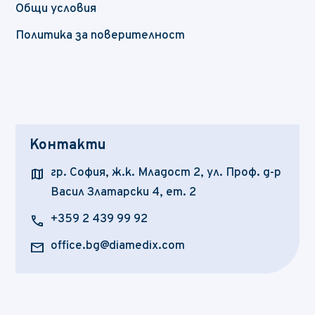
Общи условия
Политика за поверителност
Контакти
map
гр. София, ж.к. Младост 2, ул. Проф. д-р
Васил Златарски 4, ет. 2
call
+359 2 439 99 92
mail
office.bg@diamedix.com